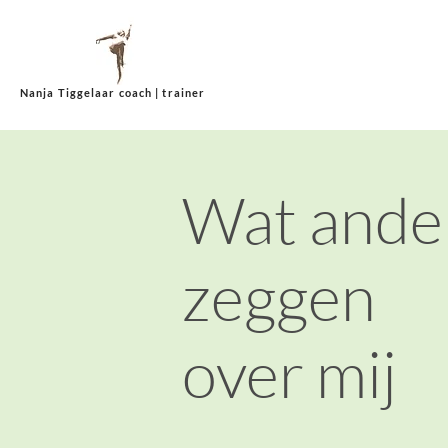
Nanja Tiggelaar coach | trainer
Wat and
zeggen
over mij