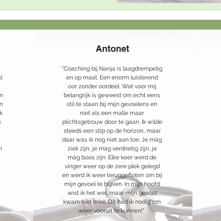
Antonet
"Coaching bij Nanja is laagdrempelig
l
en op maat. Een enorm luisterend
oor zonder oordeel. Wat voor mij
en
belangrijk is geweest om echt eens
en
stil te staan bij mijn gevoelens en
k
niet als een malle maar
k
plichtsgetrouw door te gaan. Ik wilde
steeds een stip op de horizon, maar
daar was ik nog niet aan toe. Je mág
n
ziek zijn, je mág verdrietig zijn, je
mág boos zijn. Elke keer werd de
vinger weer op de zere plek gelegd
en werd ik weer teruggefloten om bij
mijn gevoel te blijven. In mijn hoofd
wist ik het wel, maar mijn gevoel
kwam niet mee. Dit had ik nodig om
weer vooruit te kunnen!"