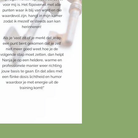
voor mij is. Het flipovervel met alle
punten waar ik blij van word en die
waardevol zijn, hangt in mijn kamer
zodat ik mezelf er steeds aan kan
herinneren!
Als je ‘vast’ zit of je merkt dat je op
een punt bent gekomen dat je zelf
niet meer goed weet hoe je de
volgende stap moet zetten, dan helpt
Nanja je op een heldere, warme en
professionele manier weer richting
jouw basis te gaan. En dat alles met
een flinke dosis lichtheid en humor
waardoor je met energie uit de
training komt!"