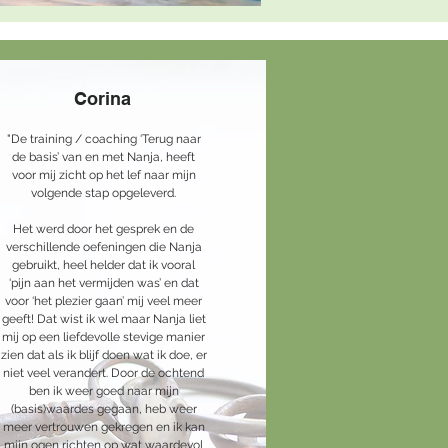
Corina
"De training / coaching ‘Terug naar
de basis’ van en met Nanja, heeft
voor mij zicht op het lef naar mijn
volgende stap opgeleverd.
Het werd door het gesprek en de
verschillende oefeningen die Nanja
gebruikt, heel helder dat ik vooral
‘pijn aan het vermijden was’ en dat
voor ‘het plezier gaan’ mij veel meer
geeft! Dat wist ik wel maar Nanja liet
mij op een liefdevolle stevige manier
zien dat als ik blijf doen wat ik doe, er
niet veel verandert. Door de ochtend
ben ik weer goed naar mijn
(basis)waardes gegaan, heb weer
meer vertrouwen gekregen en ik kan
mijn ogen richten op wat waardevol